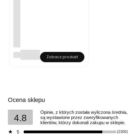
Sp
Zobacz produkt
od
nie
dr
es
ow
e
mę
ski
Ocena sklepu
e
jo
gg
Opinie, z których została wyliczona średnia,
4.8
er
są wystawione przez zweryfikowanych
y
klientów, którzy dokonali zakupu w sklepie.
Lu
vo
5
(2300)