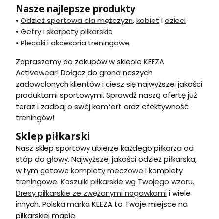
Nasze najlepsze produkty
•
Odzież sportowa dla mężczyzn
,
kobiet
i
dzieci
•
Getry i skarpety piłkarskie
•
Plecaki i akcesoria treningowe
Zapraszamy do zakupów w sklepie
KEEZA
Activewear
! Dołącz do grona naszych
zadowolonych klientów i ciesz się najwyższej jakości
produktami sportowymi. Sprawdź naszą ofertę już
teraz i zadbaj o swój komfort oraz efektywność
treningów!
Sklep piłkarski
Nasz sklep sportowy ubierze każdego piłkarza od
stóp do głowy. Najwyższej jakości odzież piłkarska,
w tym gotowe
komplety meczowe
i komplety
treningowe.
Koszulki piłkarskie wg Twojego wzoru
.
Dresy piłkarskie ze zwężanymi nogawkami
i wiele
innych. Polska marka KEEZA to Twoje miejsce na
piłkarskiej mapie.