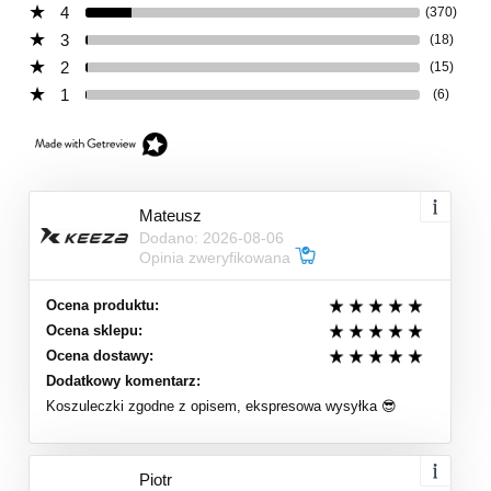
4
(370)
3
(18)
2
(15)
1
(6)
Mateusz
Dodano: 2026-08-06
Opinia zweryfikowana
Ocena produktu:
Ocena sklepu:
Ocena dostawy:
Dodatkowy komentarz:
Koszuleczki zgodne z opisem, ekspresowa wysyłka 😎
Piotr