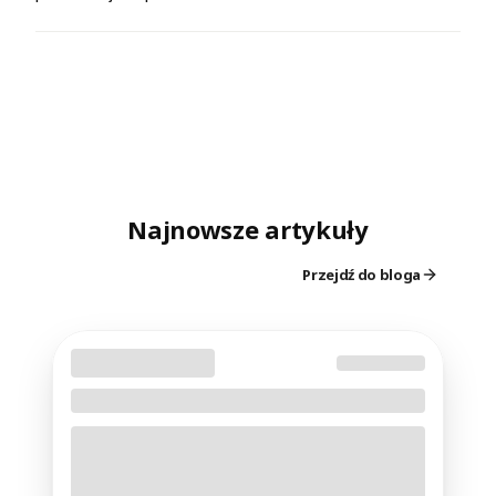
Najnowsze artykuły
Przejdź do bloga
PIŁKA NOŻNA
02-02-2025
Jak dobrać odzież termoaktywną do
treningu piłkarskiego?
Treningi piłkarskie wymagają dużej
intensywności, niezależnie od pory roku.
Odpowiednia
odzież termoaktywna
pomaga