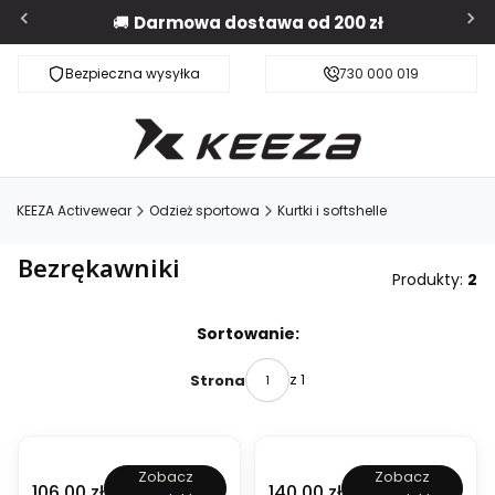
🚚
Darmowa dostawa od 200 zł
Bezpieczna wysyłka
Darmowa dostawa od 200 zł
730 000 019
KEEZA Activewear
Odzież sportowa
Kurtki i softshelle
Bezrękawniki
Produkty:
2
Lista produktów
Sortowanie:
z 1
Strona
B
B
Zobacz
Zobacz
e
e
Cena
Cena
106,00 zł
140,00 zł