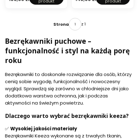
produkt
produkt
z
z
r
r
ę
ę
k
k
a
a
z 1
Strona
w
w
n
n
Bezrękawniki puchowe –
i
i
k
k
funkcjonalność i styl na każdą porę
p
p
u
u
roku
c
c
h
h
o
o
Bezrękawniki to doskonałe rozwiązanie dla osób, którzy
w
w
cenią sobie wygodę, funkcjonalność i nowoczesny
y
y
S
Z
wygląd. Sprawdzą się zarówno w chłodniejsze dni jako
o
e
dodatkowa warstwa ochronna, jak i podczas
l
n
aktywności na świeżym powietrzu.
i
i
s
t
Dlaczego warto wybrać bezrękawniki keeza?
✅
Wysokiej jakości materiały
Bezrękawniki Keeza wykonane są z trwałych tkanin,