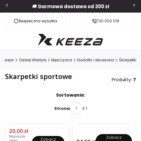
🚚
Darmowa dostawa od 200 zł
Bezpieczna wysyłka
Darmowa dostawa od 200 zł
730 000 019
ivewear
Odzież lifestyle
Mężczyzna
Dodatki i akcesoria
Skarpetki
Skarpetki sportowe
Produkty:
7
Lista produktów
Sortowanie:
z 1
Strona
OKAZJA
Cena promocyjna
20,00 zł
3
S
Najniższa
Zobacz
Zobacz
p
cena: