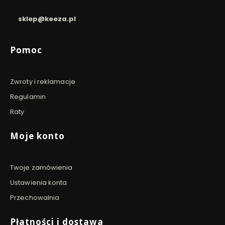
pon. - pt. / 9:00 - 16:00
sklep@keeza.pl
Linki w stopce
Pomoc
Zwroty i reklamacje
Regulamin
Raty
Moje konto
Twoje zamówienia
Ustawienia konta
Przechowalnia
Płatności i dostawa