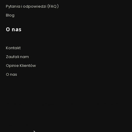
Pytania i odpowiedzi (FAQ)
Blog
O nas
Kontakt
Zaufali nam
Opinie Klientów
O nas
Newsletter
Zapisz się, aby otrzymywać najlepsze oferty i zyskać dostęp
do eksperckich porad.
Twój adres e-mail