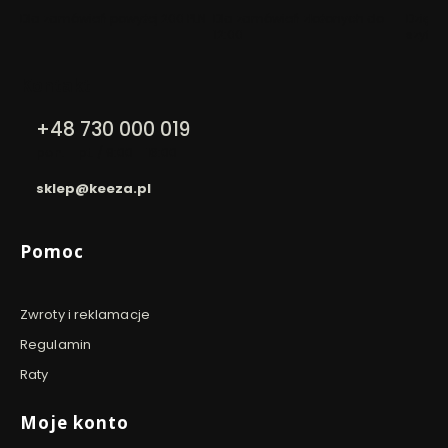
Dla zamówień powyżej 200 PLN
Dla zamówień złożonych do
Dzięki 
12:00
szyfro
Kontakt
+48 730 000 019
pon. - pt. / 9:00 - 16:00
sklep@keeza.pl
Linki w stopce
Pomoc
Zwroty i reklamacje
Regulamin
Raty
Moje konto