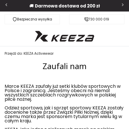
🚚
Darmowa dostawa od 200 zł
Bezpieczna wysyłka
Darmowa dostawa od 200 zł
730 000 019
Przejdź do:
KEEZA Activewear
Zaufali nam
Marce KEEZA zaufały już setki klubów sportowych w
Polsce i zagranicą. Jesteśmy obecni na niemal
wszystkich szczeblach rozgrywkowych w polskiej
piłce nożnej.
Odzież sportowa, jak i sprzęt sportowy KEEZA zostały
docenione także przez Związki Piłki Nożnej, dzięki
czemu marka jest sponsorem tytularnym wielu lig w
całym kraju.