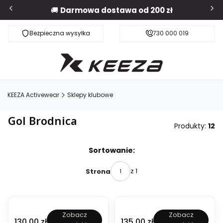
🚚
Darmowa dostawa od 200 zł
Bezpieczna wysyłka
Darmowa dostawa od 200 zł
730 000 019
KEEZA Activewear
Sklepy klubowe
Gol Brodnica
Produkty:
12
Lista produktów
Sortowanie:
z 1
Strona
B
B
Zobacz
Zobacz
l
l
Cena
Cena
130,00 zł
135,00 zł