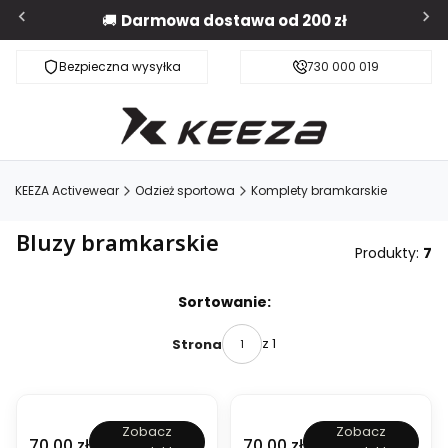
🚚
Darmowa dostawa od 200 zł
Bezpieczna wysyłka
Darmowa dostawa od 200 zł
730 000 019
KEEZA Activewear
Odzież sportowa
Komplety bramkarskie
Bluzy bramkarskie
Produkty:
7
Lista produktów
Sortowanie:
z 1
Strona
B
B
Zobacz
Zobacz
l
l
Cena
Cena
70,00 zł
70,00 zł