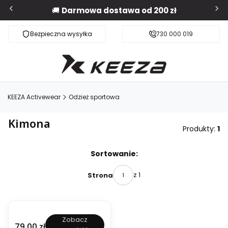
🚚
Darmowa dostawa od 200 zł
Bezpieczna wysyłka
Darmowa dostawa od 200 zł
730 000 019
KEEZA Activewear
Odzież sportowa
Kimona
Produkty:
1
Lista produktów
Sortowanie:
z 1
Strona
K
Zobacz
i
Cena
79,00 zł