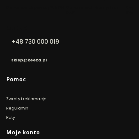
Dla zamówień powyżej 200 PLN
Dla zamówień złożonych do
Dzięki 
12:00
szyfro
Kontakt
+48 730 000 019
pon. - pt. / 9:00 - 16:00
sklep@keeza.pl
Linki w stopce
Pomoc
Zwroty i reklamacje
Regulamin
Raty
Moje konto