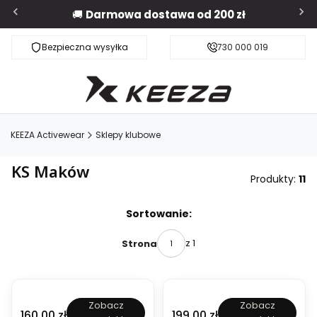
🚚
Darmowa dostawa od 200 zł
Bezpieczna wysyłka
Darmowa dostawa od 200 zł
730 000 019
KEEZA Activewear
Sklepy klubowe
KS Maków
Produkty:
11
Lista produktów
Sortowanie:
z 1
Strona
K
D
Zobacz
Zobacz
o
r
Cena
Cena
160,00 zł
199,00 zł