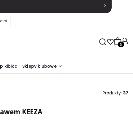
a.pl
Produkty
ep kibica
Sklepy klubowe
Produkty:
37
ękawem KEEZA