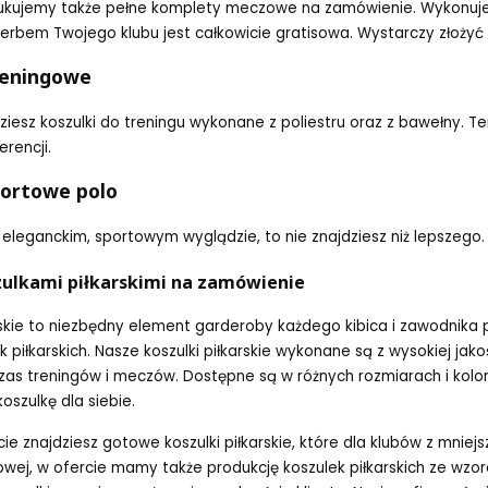
ukujemy także pełne komplety meczowe na zamówienie. Wykonujem
erbem Twojego klubu jest całkowicie gratisowa. Wystarczy złoży
reningowe
ziesz koszulki do treningu wykonane z poliestru oraz z bawełny. 
erencji.
portowe polo
o eleganckim, sportowym wyglądzie, to nie znajdziesz niż lepszego.
zulkami piłkarskimi na zamówienie
arskie to niezbędny element garderoby każdego kibica i zawodnika p
 piłkarskich. Nasze koszulki piłkarskie wykonane są z wysokiej ja
as treningów i meczów. Dostępne są w różnych rozmiarach i kolora
oszulkę dla siebie.
cie znajdziesz gotowe koszulki piłkarskie, które dla klubów z mni
owej, w ofercie mamy także produkcję koszulek piłkarskich ze w