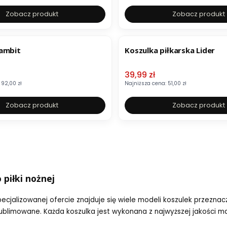
Zobacz produkt
Zobacz produkt
OKAZJA
ambit
Koszulka piłkarska Lider
mocyjna
Cena promocyjna
39,99 zł
92,00 zł
Najniższa cena:
51,00 zł
Zobacz produkt
Zobacz produkt
 piłki nożnej
ecjalizowanej ofercie znajduje się wiele modeli koszulek przezna
i sublimowane. Każda koszulka jest wykonana z najwyższej jakości 