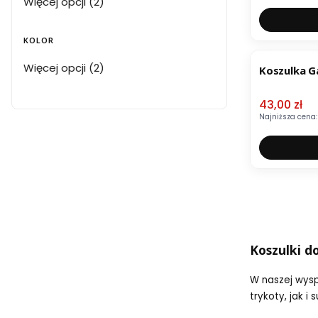
Płeć
Więcej opcji (2)
KOLOR
OKAZJA
Kolor
Więcej opcji (2)
Koszulka G
Cena pro
43,00 zł
Najniższa cena:
Koszulki do
W naszej wysp
trykoty, jak 