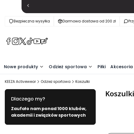
Bezpieczna wysyłka
Darmowa dostawa od 200 zł
Pr
(Otwiera
(Otwiera
(Otwiera
(Otwiera
(Otwiera
(Otwiera
się
się
się
się
się
się
w
w
w
w
w
w
nowej
nowej
nowej
nowej
nowej
nowej
Nowe produkty
Odzież sportowa
Piłki
Akcesoria
karcie)
karcie)
karcie)
karcie)
karcie)
karcie)
KEEZA Activewear
Odzież sportowa
Koszulki
Koszulk
Dlaczego my?
Zaufało nam ponad 1000 klubów,
akademii i związków sportowych