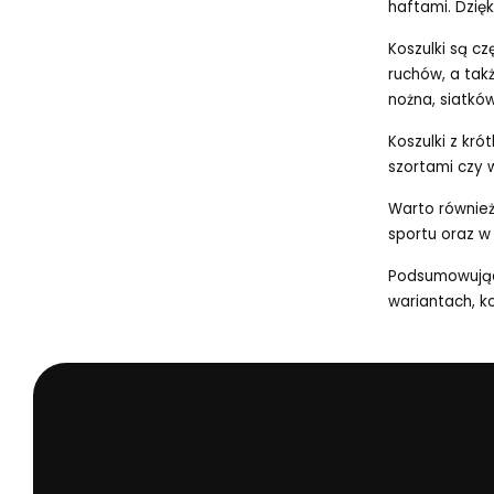
haftami. Dzię
Koszulki są c
ruchów, a tak
nożna, siatkó
Koszulki z kr
szortami czy 
Warto równie
sportu oraz w
Podsumowują
wariantach, k
KEEZA Activewear
to polska marka oferująca wysok
akcesoria sportowe. Tworzymy produkty, które łącz