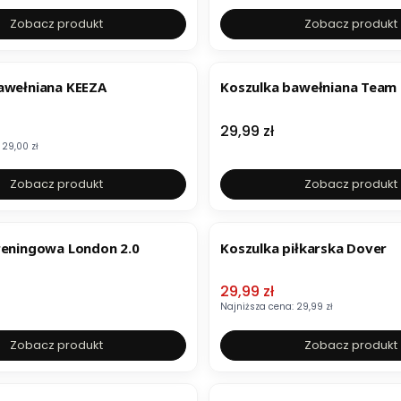
Zobacz produkt
Zobacz produkt
awełniana KEEZA
Koszulka bawełniana Team
mocyjna
Cena
29,99 zł
29,00 zł
Zobacz produkt
Zobacz produkt
OKAZJA
reningowa London 2.0
Koszulka piłkarska Dover
Cena promocyjna
29,99 zł
Najniższa cena:
29,99 zł
Zobacz produkt
Zobacz produkt
OKAZJA