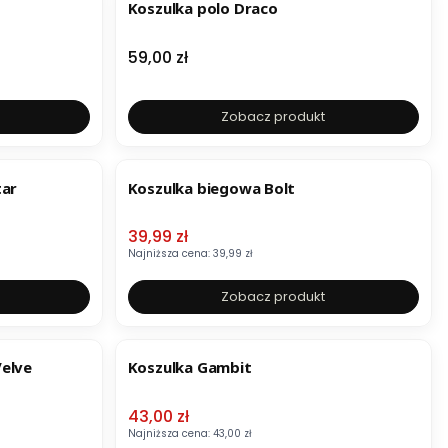
Koszulka polo Draco
Cena
59,00 zł
Zobacz produkt
OKAZJA
tar
Koszulka biegowa Bolt
Cena promocyjna
39,99 zł
Najniższa cena:
39,99 zł
Zobacz produkt
OKAZJA
Velve
Koszulka Gambit
Cena promocyjna
43,00 zł
Najniższa cena:
43,00 zł