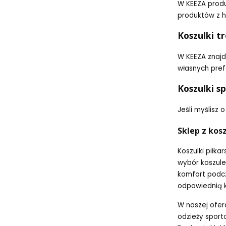
W KEEZA prod
produktów z h
Koszulki t
W KEEZA znajd
własnych pref
Koszulki s
Jeśli myślisz 
Sklep z kos
Koszulki piłk
wybór koszulek
komfort podcz
odpowiednią k
W naszej ofer
odzieży sport