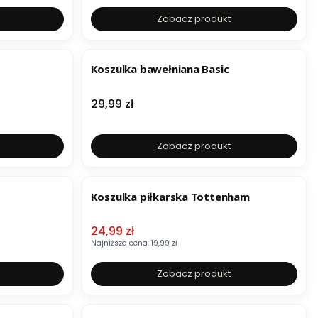
Zobacz produkt
Koszulka bawełniana Basic
Cena
29,99 zł
Zobacz produkt
OKAZJA
Koszulka piłkarska Tottenham
Cena promocyjna
24,99 zł
Najniższa cena:
19,99 zł
Zobacz produkt