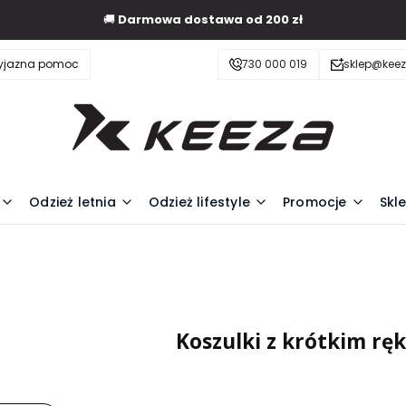
🚚
Darmowa dostawa od 200 zł
zyjazna pomoc
730 000 019
sklep@keez
Odzież letnia
Odzież lifestyle
Promocje
Skl
i
Koszulki z krótkim r