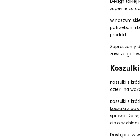
Design takiej 
zupełnie za d
W naszym skle
potrzebom i b
produkt.
Zapraszamy do 
zawsze gotowy
Koszulk
Koszulki z kr
dzień, na wak
Koszulki z kró
koszulki z baw
sprawia, że s
ciało w chłodz
Dostępne w wi