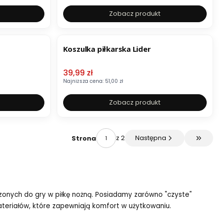
Zobacz produkt
OKAZJA
Koszulka piłkarska Lider
Cena promocyjna
39,99 zł
Najniższa cena:
51,00 zł
Zobacz produkt
z 2
Następna
Strona
Przejdź
czonych do gry w piłkę nożną. Posiadamy zarówno "czyste"
materiałów, które zapewniają komfort w użytkowaniu.