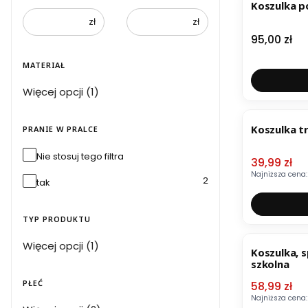
Koszulka p
zł
zł
Cena
95,00 zł
MATERIAŁ
Materiał
Więcej opcji (1)
OKAZJA
Koszulka t
PRANIE W PRALCE
Nie stosuj tego filtra
Cena pro
39,99 zł
Najniższa cena:
2
tak
TYP PRODUKTU
OKAZJA
Typ produktu
Więcej opcji (1)
Koszulka, 
szkolna
PŁEĆ
Cena pro
58,99 zł
Najniższa cena: