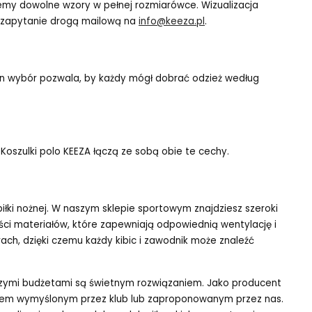
y dowolne wzory w pełnej rozmiarówce. Wizualizacja
ć zapytanie drogą mailową na
info@keeza.pl
.
Ten wybór pozwala, by każdy mógł dobrać odzież według
 Koszulki polo KEEZA łączą ze sobą obie te cechy.
iłki nożnej. W naszym sklepie sportowym znajdziesz szeroki
kości materiałów, które zapewniają odpowiednią wentylację i
ch, dzięki czemu każdy kibic i zawodnik może znaleźć
ejszymi budżetami są świetnym rozwiązaniem. Jako producent
zorem wymyślonym przez klub lub zaproponowanym przez nas.