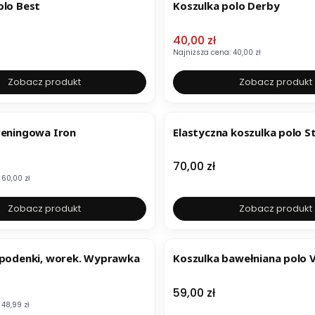
olo Best
Koszulka polo Derby
Cena promocyjna
40,00 zł
Najniższa cena:
40,00 zł
Zobacz produkt
Zobacz produkt
reningowa Iron
Elastyczna koszulka polo S
mocyjna
Cena
70,00 zł
60,00 zł
Zobacz produkt
Zobacz produkt
spodenki, worek. Wyprawka
Koszulka bawełniana polo 
mocyjna
Cena
59,00 zł
48,99 zł