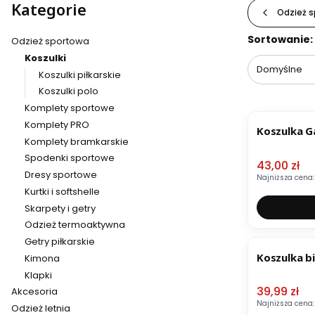
Kategorie
Odzież 
Lista pr
Sortowanie:
Odzież sportowa
Koszulki
Domyślne
Koszulki piłkarskie
Koszulki polo
Komplety sportowe
OKAZJA
Komplety PRO
Koszulka G
Komplety bramkarskie
Spodenki sportowe
Cena pro
43,00 zł
Dresy sportowe
Najniższa cena:
Kurtki i softshelle
Skarpety i getry
Odzież termoaktywna
OKAZJA
Getry piłkarskie
Koszulka b
Kimona
Klapki
Cena pro
39,99 zł
Akcesoria
Najniższa cena:
Odzież letnia