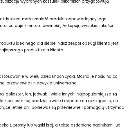
wizualizację wybranych koszulek piłkarskich przygotowują
 każdy klient może znaleźć produkt odpowiadający jego
ta, co daje klientom pewność, że kupują wysokiej jakości
oduktu idealnego dla siebie. Nasz zespół obsługi klienta jest
jlepszego produktu dla klienta.
astosowanie w wielu dziedzinach życia. Można je nosić na co
ne, przewiewne i niezwykle uniwersalne.
 poliester, len, jedwab i wiele innych. Najpopularniejsze są
i z poliestru są bardziej trwałe i odporne na rozciąganie, co
a gorące letnie dni, ponieważ są przewiewne i pomagają utrzymać
ekolt, prosty lub wąski krój, a także ozdobione nadrukami lub