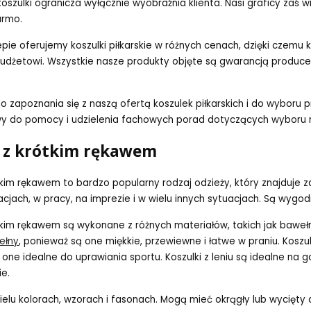
koszulki ogranicza wyłącznie wyobraźnia klienta. Nasi graficy zaś 
armo.
pie oferujemy koszulki piłkarskie w różnych cenach, dzięki czemu
udżetowi. Wszystkie nasze produkty objęte są gwarancją producen
zapoznania się z naszą ofertą koszulek piłkarskich i do wyboru pr
 do pomocy i udzielenia fachowych porad dotyczących wyboru na
i z krótkim rękawem
ótkim rękawem to bardzo popularny rodzaj odzieży, który znajduje z
acjach, w pracy, na imprezie i w wielu innych sytuacjach. Są wygod
tkim rękawem są wykonane z różnych materiałów, takich jak bawełna,
ełny
, ponieważ są one miękkie, przewiewne i łatwe w praniu. Koszulk
ą one idealne do uprawiania sportu. Koszulki z leniu są idealne n
ie.
elu kolorach, wzorach i fasonach. Mogą mieć okrągły lub wycięty d