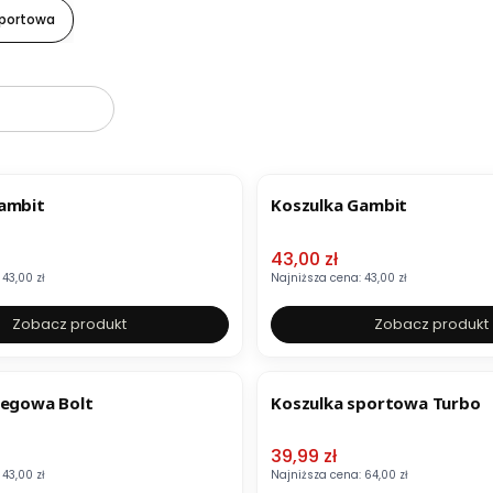
sportowa
oduktów
OKAZJA
ambit
Koszulka Gambit
mocyjna
Cena promocyjna
43,00 zł
43,00 zł
Najniższa cena:
43,00 zł
Zobacz produkt
Zobacz produkt
OKAZJA
iegowa Bolt
Koszulka sportowa Turbo
mocyjna
Cena promocyjna
39,99 zł
43,00 zł
Najniższa cena:
64,00 zł