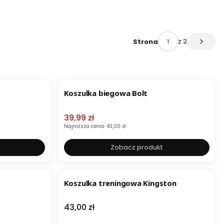
z 2
Strona
Następ
OKAZJA
Koszulka biegowa Bolt
Cena promocyjna
39,99 zł
Najniższa cena:
43,00 zł
Zobacz produkt
Koszulka treningowa Kingston
Cena
43,00 zł