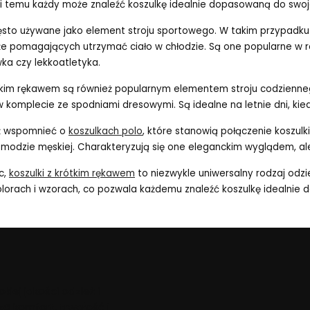
ki temu każdy może znaleźć koszulkę idealnie dopasowaną do swoj
zęsto używane jako element stroju sportowego. W takim przypad
że pomagających utrzymać ciało w chłodzie. Są one popularne w ró
wka czy lekkoatletyka.
ótkim rękawem są również popularnym elementem stroju codzienne
w komplecie ze spodniami dresowymi. Są idealne na letnie dni, ki
ż wspomnieć o
koszulkach polo
, które stanowią połączenie koszulk
 modzie męskiej. Charakteryzują się one eleganckim wyglądem, a
c,
koszulki z krótkim rękawem
to niezwykle uniwersalny rodzaj odzi
olorach i wzorach, co pozwala każdemu znaleźć koszulkę idealni
iej jakości odzież i
ą komfort, trwałość i