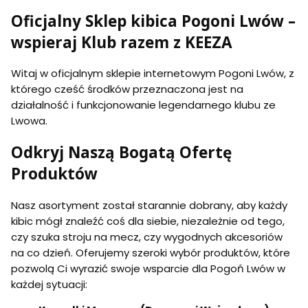
z
o
o
g
ó
u
g
Oficjalny Sklep kibica Pogoni Lwów –
r
o
w
l
o
t
ń
k
ń
wspieraj Klub razem z KEEZA
o
L
a
L
w
w
p
w
y
ó
o
ó
Witaj w oficjalnym sklepie internetowym Pogoni Lwów, z
T
w
l
w
e
którego cześć środków przeznaczona jest na
o
r
działalność i funkcjonowanie legendarnego klubu ze
P
n
o
Lwowa.
a
g
n
o
a
Odkryj Naszą Bogatą Ofertę
ń
P
L
Produktów
o
w
g
ó
o
w
Nasz asortyment został starannie dobrany, aby każdy
ń
L
kibic mógł znaleźć coś dla siebie, niezależnie od tego,
w
czy szuka stroju na mecz, czy wygodnych akcesoriów
ó
w
na co dzień. Oferujemy szeroki wybór produktów, które
pozwolą Ci wyrazić swoje wsparcie dla Pogoń Lwów w
każdej sytuacji: