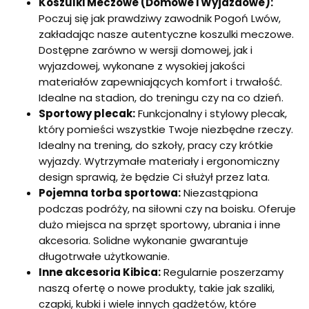
Koszulki Meczowe (Domowe i Wyjazdowe):
Poczuj się jak prawdziwy zawodnik Pogoń Lwów,
zakładając nasze autentyczne koszulki meczowe.
Dostępne zarówno w wersji domowej, jak i
wyjazdowej, wykonane z wysokiej jakości
materiałów zapewniających komfort i trwałość.
Idealne na stadion, do treningu czy na co dzień.
Sportowy plecak:
Funkcjonalny i stylowy plecak,
który pomieści wszystkie Twoje niezbędne rzeczy.
Idealny na trening, do szkoły, pracy czy krótkie
wyjazdy. Wytrzymałe materiały i ergonomiczny
design sprawią, że będzie Ci służył przez lata.
Pojemna torba sportowa:
Niezastąpiona
podczas podróży, na siłowni czy na boisku. Oferuje
dużo miejsca na sprzęt sportowy, ubrania i inne
akcesoria. Solidne wykonanie gwarantuje
długotrwałe użytkowanie.
Inne akcesoria Kibica:
Regularnie poszerzamy
naszą ofertę o nowe produkty, takie jak szaliki,
czapki, kubki i wiele innych gadżetów, które