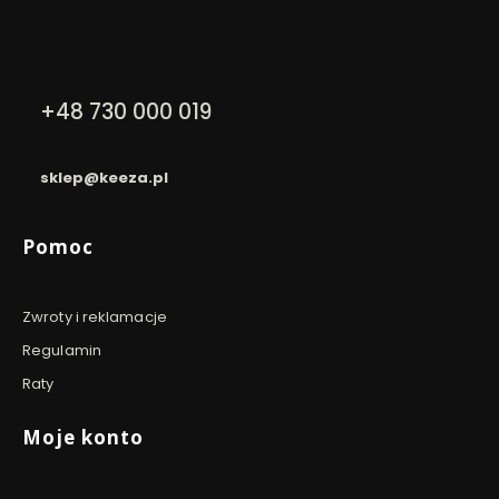
12:00
szyfro
Kontakt
+48 730 000 019
pon. - pt. / 9:00 - 16:00
sklep@keeza.pl
Linki w stopce
Pomoc
Zwroty i reklamacje
Regulamin
Raty
Moje konto