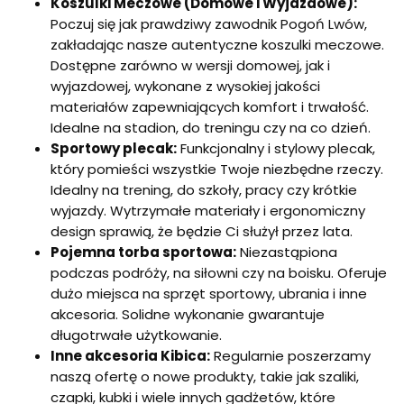
Koszulki Meczowe (Domowe i Wyjazdowe):
n
a
Poczuj się jak prawdziwy zawodnik Pogoń Lwów,
zakładając nasze autentyczne koszulki meczowe.
Dostępne zarówno w wersji domowej, jak i
wyjazdowej, wykonane z wysokiej jakości
materiałów zapewniających komfort i trwałość.
Idealne na stadion, do treningu czy na co dzień.
Sportowy plecak:
Funkcjonalny i stylowy plecak,
który pomieści wszystkie Twoje niezbędne rzeczy.
Idealny na trening, do szkoły, pracy czy krótkie
wyjazdy. Wytrzymałe materiały i ergonomiczny
design sprawią, że będzie Ci służył przez lata.
Pojemna torba sportowa:
Niezastąpiona
podczas podróży, na siłowni czy na boisku. Oferuje
dużo miejsca na sprzęt sportowy, ubrania i inne
akcesoria. Solidne wykonanie gwarantuje
długotrwałe użytkowanie.
Inne akcesoria Kibica:
Regularnie poszerzamy
naszą ofertę o nowe produkty, takie jak szaliki,
czapki, kubki i wiele innych gadżetów, które