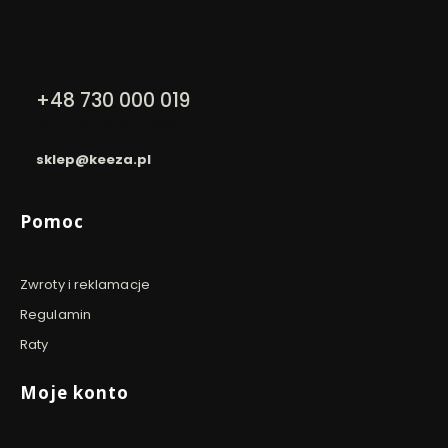
12:00
szyfro
Kontakt
+48 730 000 019
pon. - pt. / 9:00 - 16:00
sklep@keeza.pl
Linki w stopce
Pomoc
Zwroty i reklamacje
Regulamin
Raty
Moje konto