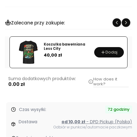
zakup
dla
produktu
Zalecane przy zakupie:
Koszulka
bawełniana
"Duma
Koszulka bawełniana
Warmii"
Less City
Dodaj
Cena
40,00 zł
Suma dodatkowych produktów:
How does it
0.00 zł
work?
Czas wysyłki:
72 godziny
Dostawa
od 10,00 zł
- DPD Pickup (Polska)
Odbiór w punkcie/automacie paczkowym