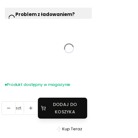
Problem z ładowaniem?
Wciśnij F5 lub odśwież ponownie
Wybierz wariant produktu:
*
Kolor
Pokaż wszystkie kolory
*
Rozmiar
Wybierz
Produkt dostępny w magazynie
DODAJ DO
szt.
KOSZYKA
Kup Teraz
Szybki