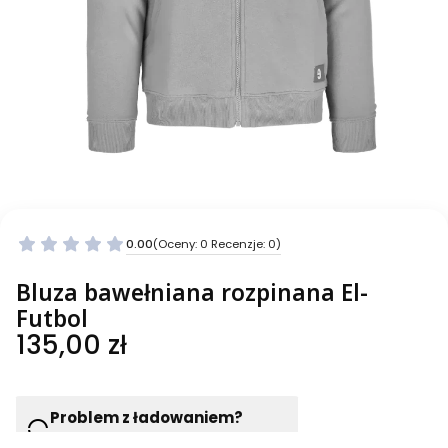
0.00
(Oceny: 0 Recenzje: 0)
Bluza bawełniana rozpinana El-
Futbol
Cena
135,00 zł
Problem z ładowaniem?
Wciśnij F5 lub odśwież ponownie
Wybierz wariant produktu: