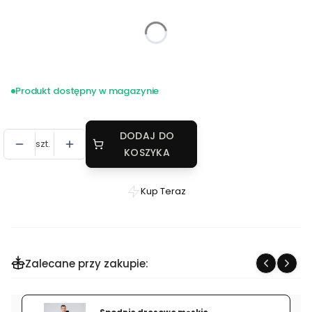
*
Rozmiar
Wybierz
Produkt dostępny w magazynie
DODAJ DO
szt.
KOSZYKA
Kup Teraz
Szybki
zakup
dla
produktu
Zalecane przy zakupie:
Bluza
bawełniana
rozpinana