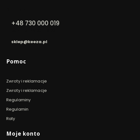
Kontakt
+48 730 000 019
pon. - pt. / 9:00 - 16:00
sklep@keeza.pl
Linki w stopce
Pomoc
Zwroty i reklamacje
Zwroty i reklamacje
Regulaminy
Regulamin
Raty
Moje konto