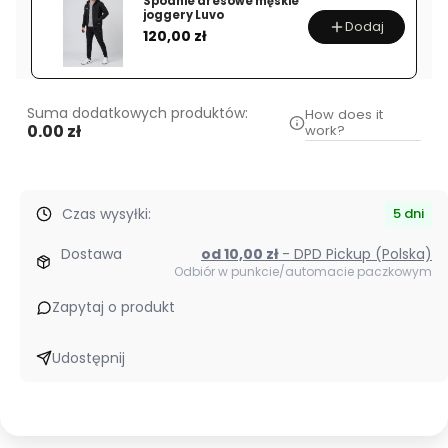
Spodnie dresowe męskie
El-
joggery Luvo
Dodaj
Cena
Futbol
120,00 zł
Suma dodatkowych produktów:
How does it
0.00 zł
work?
Czas wysyłki:
5 dni
Dostawa
od 10,00 zł
- DPD Pickup (Polska)
Odbiór w punkcie/automacie paczkowym
Zapytaj o produkt
Udostępnij