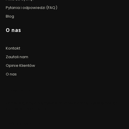
Pytania i odpowiedzi (FAQ)
Blog
O nas
Kontakt
Zaufali nam
Opinie Klientów
O nas
Newsletter
Zapisz się, aby otrzymywać najlepsze oferty i zyskać dostęp
do eksperckich porad.
Twój adres e-mail