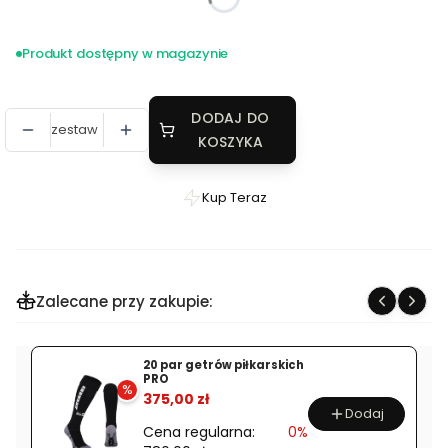
Produkt dostępny w magazynie
DODAJ DO
zestaw
KOSZYKA
Kup Teraz
Szybki
zakup
dla
produktu
Zalecane przy zakupie:
Komplety
sublimowane
20 par getrów piłkarskich
PRO
%
375,00 zł
Dodaj
Cena regularna:
0%