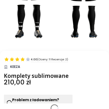
4.00
(Oceny: 11 Recenzje: 2)
KEEZA
Komplety sublimowane
Cena
210,00 zł
Problem z ładowaniem?
Wciśnij F5 lub odśwież ponownie
Wybierz wariant produktu: