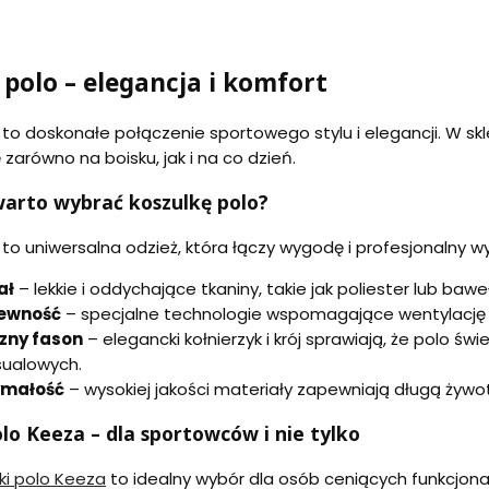
 polo – elegancja i komfort
o to doskonałe połączenie sportowego stylu i elegancji. W s
zarówno na boisku, jak i na co dzień.
arto wybrać koszulkę polo?
o to uniwersalna odzież, która łączy wygodę i profesjonalny
ał
– lekkie i oddychające tkaniny, takie jak poliester lub ba
ewność
– specjalne technologie wspomagające wentylację spr
zny fason
– elegancki kołnierzyk i krój sprawiają, że polo ś
asualowych.
ymałość
– wysokiej jakości materiały zapewniają długą żywo
olo Keeza – dla sportowców i nie tylko
ki polo Keeza
to idealny wybór dla osób ceniących funkcjona