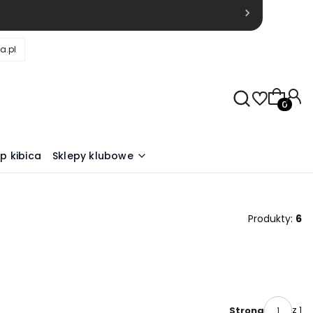
a.pl
Produkty
ep kibica
Sklepy klubowe
Produkty:
6
z 1
Strona