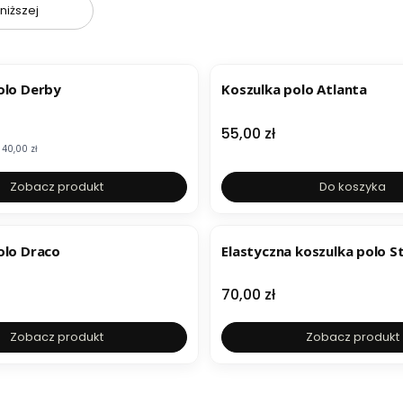
niższej
olo Derby
Koszulka polo Atlanta
mocyjna
Cena
55,00 zł
40,00 zł
Zobacz produkt
Do koszyka
olo Draco
Elastyczna koszulka polo S
Cena
70,00 zł
Zobacz produkt
Zobacz produkt