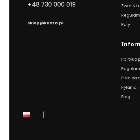
+48 730 000 019
Zwroty i
pon. - pt. / 9:00 - 16:00
Regulam
sklep@keeza.pl
Raty
Infor
Polityka
Regulami
Piłka za 
Pytania 
Blog
polski
zł