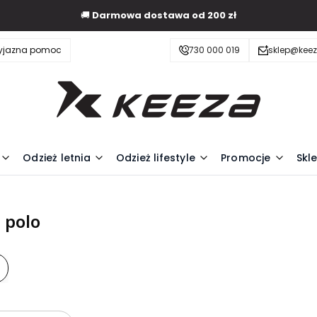
🚚
Darmowa dostawa od 200 zł
zyjazna pomoc
730 000 019
sklep@keez
Odzież letnia
Odzież lifestyle
Promocje
Skl
 polo
oduktów