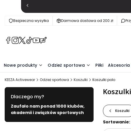
Bezpieczna wysyłka
Darmowa dostawa od 200 zł
Pr
(Otwiera
(Otwiera
(Otwiera
(Otwiera
(Otwiera
(Otwiera
się
się
się
się
się
się
w
w
w
w
w
w
nowej
nowej
nowej
nowej
nowej
nowej
Nowe produkty
Odzież sportowa
Piłki
Akcesoria
karcie)
karcie)
karcie)
karcie)
karcie)
karcie)
KEEZA Activewear
Odzież sportowa
Koszulki
Koszulki polo
Koszulki
Dlaczego my?
Zaufało nam ponad 1000 klubów,
Koszulki
akademii i związków sportowych
Lista pr
Sortowanie: