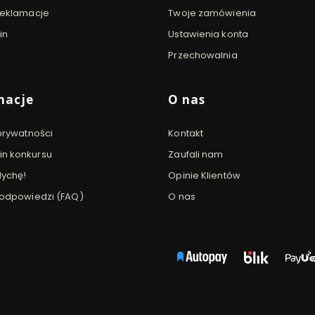
 reklamacje
Twoje zamówienia
in
Ustawienia konta
Przechowalnia
macje
O nas
 prywatności
Kontakt
n konkursu
Zaufali nam
dychę!
Opinie Klientów
i odpowiedzi (FAQ)
O nas