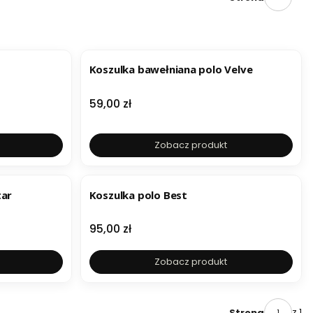
Koszulka bawełniana polo Velve
Cena
59,00 zł
Zobacz produkt
tar
Koszulka polo Best
Cena
95,00 zł
Zobacz produkt
z 1
Strona