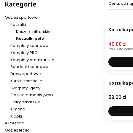
Kategorie
Cena: od naj
Odzież sportowa
OKAZJA
Koszulki
Koszulka p
Koszulki piłkarskie
Koszulki polo
Cena pro
40,00 zł
Komplety sportowe
Najniższa cena:
Komplety PRO
Komplety bramkarskie
Spodenki sportowe
Dresy sportowe
Kurtki i softshelle
Koszulka p
Skarpety i getry
Odzież termoaktywna
Cena
59,00 zł
Getry piłkarskie
Kimona
Klapki
Akcesoria
Odzież letnia