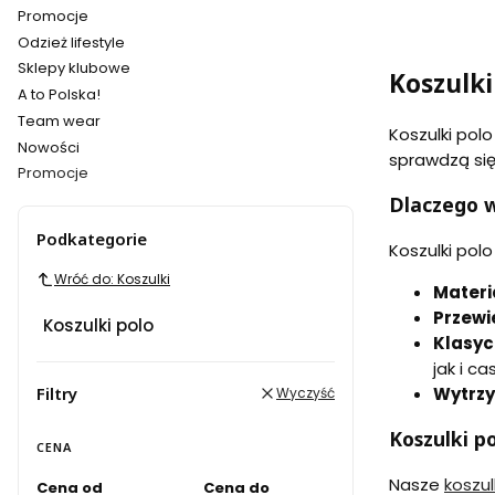
Promocje
Odzież lifestyle
Sklepy klubowe
Koszulki
A to Polska!
Team wear
Koszulki pol
Nowości
sprawdzą się 
Promocje
Koniec menu
Dlaczego w
Podkategorie
Koszulki pol
Wróć do: Koszulki
Materi
Przewi
Koszulki polo
Klasyc
jak i c
Wytrz
Filtry
Wyczyść
Koszulki p
CENA
Nasze
koszul
Cena od
Cena do