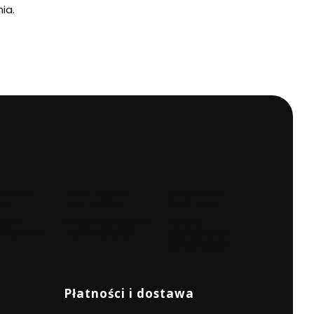
ia.
AMY W
BEZPIECZNE
WYGODNA
 24H
PŁATNOŚCI
DOSTAWA
ówień
Dzięki certyfikatowi i
Kurierzy,
h do 12:00
szyfrowaniu SSL
paczkomaty i
punkty odbioru
Płatności i dostawa