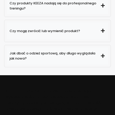
Czy produkty KEEZA nadają się do profesjonalnego
treningu?
Czy mogę zwrócić lub wymienić produkt?
Jak dbać o odzież sportową, aby długo wyglądała
jak nowa?
KEEZA Activewear
to polska marka oferująca
wysokiej jakości odzież i akcesoria sportowe.
Tworzymy produkty, które łączą komfort, trwałość i
nowoczesny design – dla sportowców na każdym
poziomie.