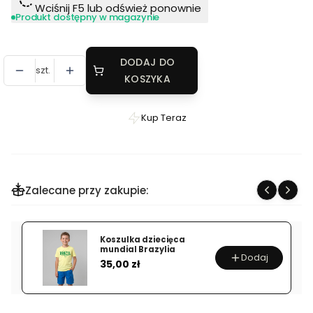
Wciśnij F5 lub odśwież ponownie
Produkt dostępny w magazynie
DODAJ DO
szt.
KOSZYKA
Kup Teraz
Szybki
zakup
dla
produktu
Zalecane przy zakupie:
Piłka
meczowa
ERATO
Koszulka dziecięca
Fifa
mundial Brazylia
Dodaj
Cena
Quality
35,00 zł
Pro
rozmiar
5