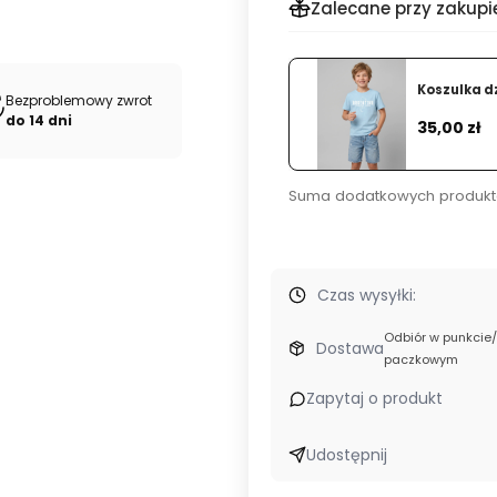
Zalecane przy zakupi
Koszulka d
Bezproblemowy zwrot
Cena
do 14 dni
35,00 zł
Suma dodatkowych produkt
Czas wysyłki:
od
Odbiór w punkcie
Dostawa
10,00 zł
paczkowym
-
Zapytaj o produkt
DPD
Pickup
(Polska)
Udostępnij