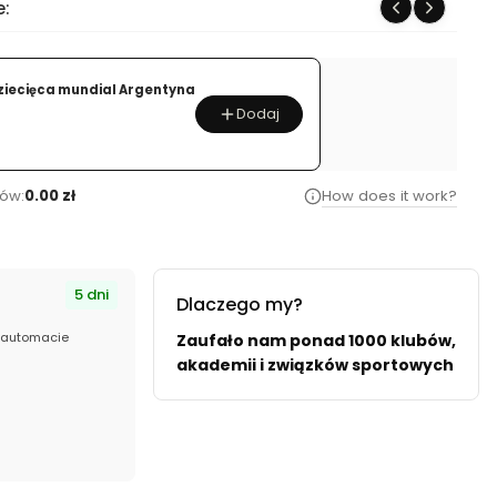
e:
bawełniana
rozpinana
Football
ziecięca mundial Argentyna
Kids
Dodaj
ów:
0.00 zł
How does it work?
5 dni
Dlaczego my?
/automacie
Zaufało nam ponad 1000 klubów,
akademii i związków sportowych