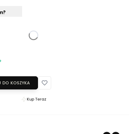
em?
 ponownie
e
 DO KOSZYKA
Kup Teraz
Szybki
zakup
dla
produktu
Bluza