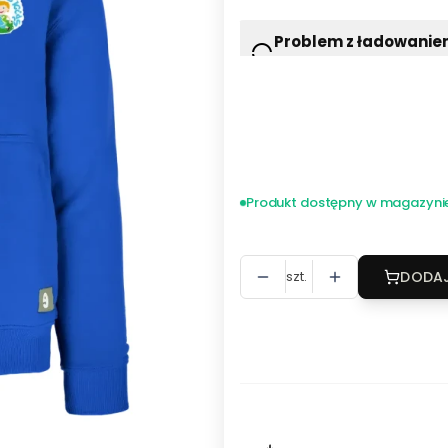
Problem z ładowani
Wciśnij F5 lub odśwież
Wybierz wariant produktu:
*
Rozmiar
Wybierz
Produkt dostępny w magazyni
szt.
DODAJ