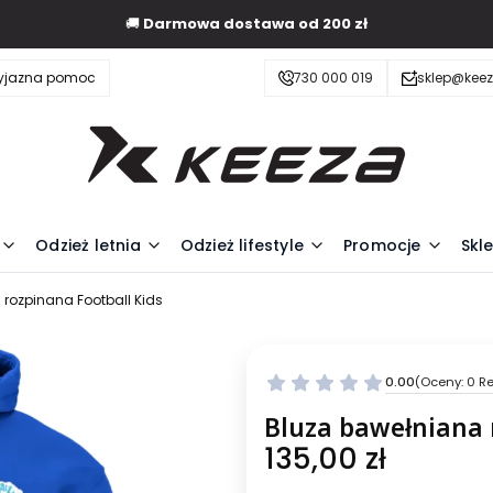
🚚
Darmowa dostawa od 200 zł
zyjazna pomoc
730 000 019
sklep@keez
Odzież letnia
Odzież lifestyle
Promocje
Skl
rozpinana Football Kids
0.00
(Oceny: 0 Re
Bluza bawełniana 
Cena
135,00 zł