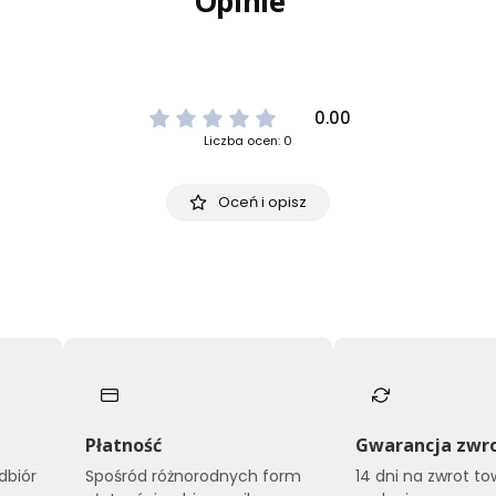
Opinie
0.00
Liczba ocen: 0
Oceń i opisz
Płatność
Gwarancja zwr
dbiór
Spośród różnorodnych form
14 dni na zwrot t