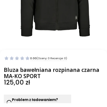
0.00
(Oceny: 0 Recenzje: 0)
Bluza bawełniana rozpinana czarna
MA-KO SPORT
Cena
125,00 zł
Problem z ładowaniem?
Wciśnij F5 lub odśwież ponownie
Wybierz wariant produktu: