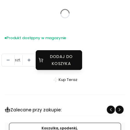
*
Rozmiar
Wybierz
Produkt dostępny w magazynie
DODAJ DO
szt.
KOSZYKA
Kup Teraz
Szybki
zakup
dla
produktu
Zalecane przy zakupie:
Bluza
bawełniana
rozpinana
Koszulka, spodenki,