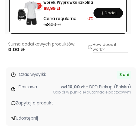
czarna
worek. Wyprawka szkolna
%
58,99 zł
MA-
Dodaj
KO
Cena regularna:
0%
SPORT
158,00 zł
Suma dodatkowych produktów:
How does it
0.00 zł
work?
Czas wysyłki:
3 dni
Dostawa
od 10,00 zł
- DPD Pickup (Polska)
Odbiór w punkcie/automacie paczkowym
Zapytaj o produkt
Udostępnij