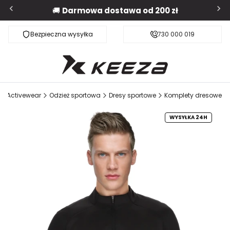
🚚
Darmowa dostawa od 200 zł
Bezpieczna wysyłka
Darmowa dostawa od 200 zł
730 000 019
ZA Activewear
Odzież sportowa
Dresy sportowe
Komplety dresowe
WYSYŁKA 24H