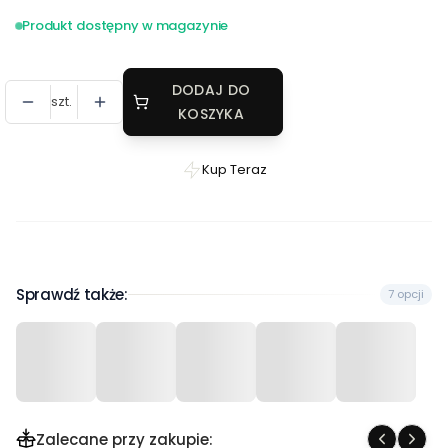
Produkt dostępny w magazynie
DODAJ DO
szt.
KOSZYKA
Kup Teraz
Szybki
zakup
dla
produktu
Komplet
Sprawdź także:
7 opcji
treningowy
Albion
czarny
Zalecane przy zakupie: