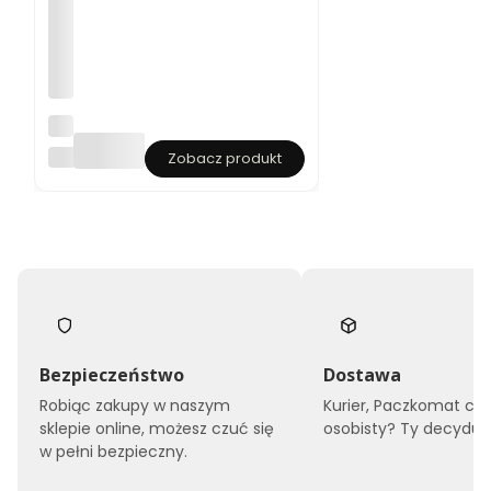
Ko
m
KEEZA
Zobacz produkt
ple
t
tr
eni
ng
ow
y
Al
bi
on
bia
ły
Bezpieczeństwo
Dostawa
Robiąc zakupy w naszym
Kurier, Paczkomat czy
sklepie online, możesz czuć się
osobisty? Ty decyduje
w pełni bezpieczny.