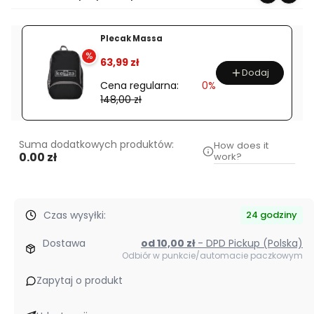
Plecak Massa
%
63,99 zł
Dodaj
Cena regularna:
0%
148,00 zł
Suma dodatkowych produktów:
How does it
0.00 zł
work?
Czas wysyłki:
24 godziny
Dostawa
od 10,00 zł
- DPD Pickup (Polska)
Odbiór w punkcie/automacie paczkowym
Zapytaj o produkt