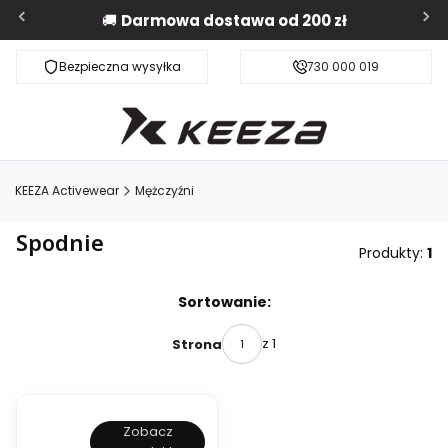
🚚
Darmowa dostawa od 200 zł
Bezpieczna wysyłka
Darmowa dostawa od 200 zł
730 000 019
KEEZA Activewear
Mężczyźni
Spodnie
Produkty:
1
Lista produktów
Sortowanie:
z 1
Strona
Zobacz