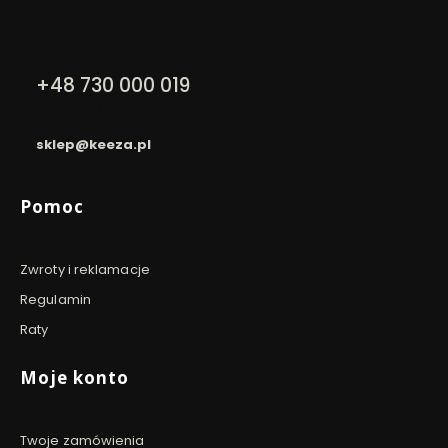
Kontakt
+48 730 000 019
pon. - pt. / 9:00 - 16:00
sklep@keeza.pl
Linki w stopce
Pomoc
Zwroty i reklamacje
Regulamin
Raty
Moje konto
Twoje zamówienia