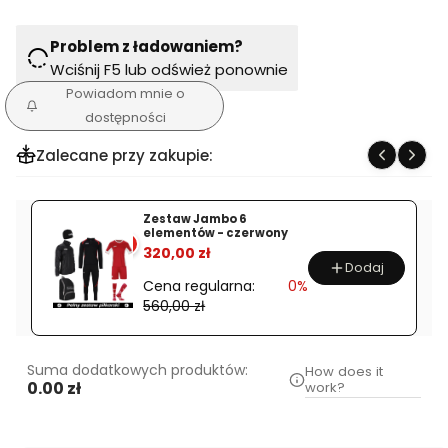
Problem z ładowaniem?
Wciśnij F5 lub odśwież ponownie
Powiadom mnie o
dostępności
Zalecane przy zakupie:
Zestaw Jambo 6
elementów - czerwony
%
320,00 zł
Dodaj
Cena regularna:
0%
560,00 zł
Suma dodatkowych produktów:
How does it
0.00 zł
work?